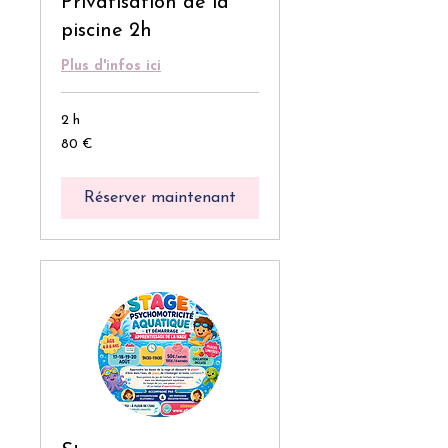
Privatisation de la
piscine 2h
Plus d'infos ici
2 h
80
80 €
euros
Réserver maintenant