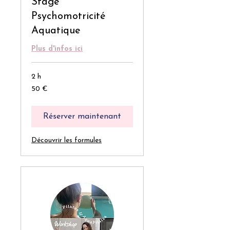
Stage
Psychomotricité
Aquatique
Plus d'infos ici
2 h
50
50 €
euros
Réserver maintenant
Découvrir les formules