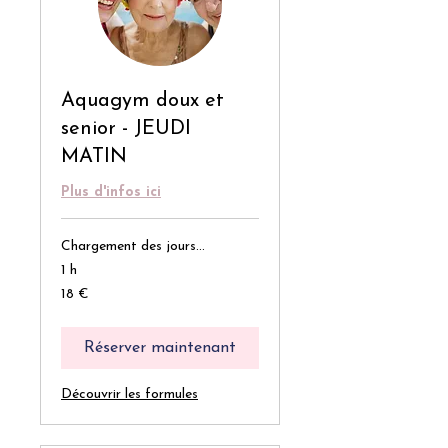
Aquagym doux et
senior - JEUDI
MATIN
Plus d'infos ici
Chargement des jours...
1 h
18
18 €
euros
Réserver maintenant
Découvrir les formules