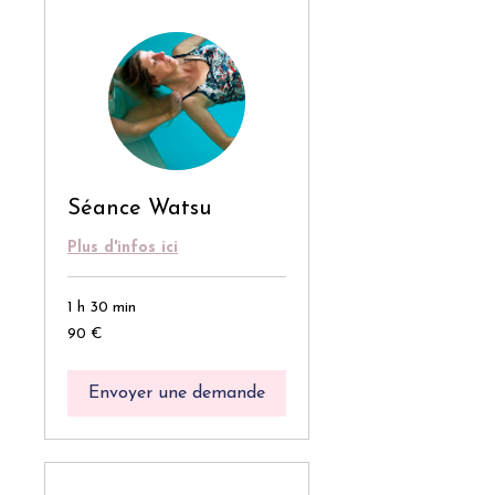
Séance Watsu
Plus d'infos ici
1 h 30 min
90
90 €
euros
Envoyer une demande