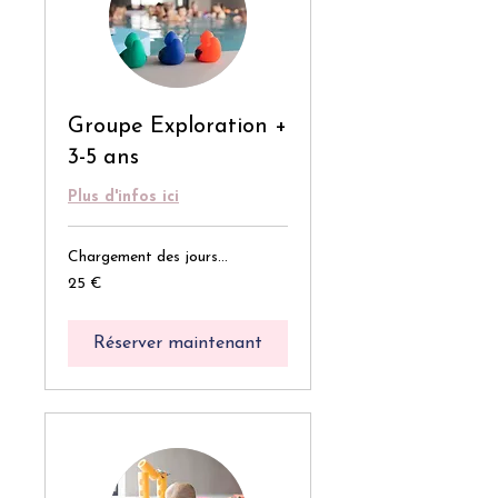
Groupe Exploration +
3-5 ans
Plus d'infos ici
Chargement des jours...
25
25 €
euros
Réserver maintenant