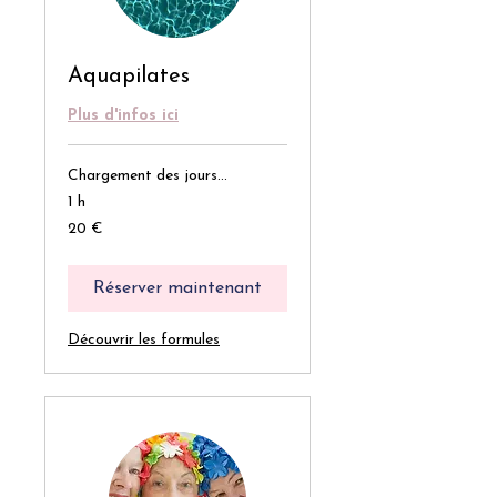
Aquapilates
Plus d'infos ici
Chargement des jours...
1 h
20
20 €
euros
Réserver maintenant
Découvrir les formules