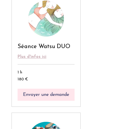
Séance Watsu DUO
Plus d'infos ici
1 h
180
180 €
euros
Envoyer une demande