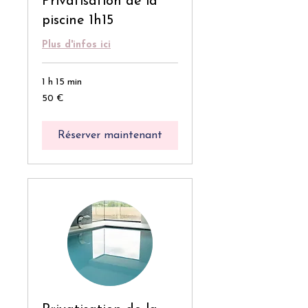
Privatisation de la
piscine 1h15
Plus d'infos ici
1 h 15 min
50
50 €
euros
Réserver maintenant