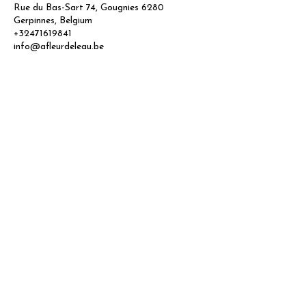
Rue du Bas-Sart 74, Gougnies 6280
Gerpinnes, Belgium
+32471619841
info@afleurdeleau.be
Contact
À Fleur de l'Eau
74 Rue du Bas-Sart
6280 Gougnies
info@afleurdeleau.be
BE0553660261
Heures d'ouverture