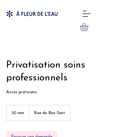
Privatisation soins
professionnels
Acces praticiens
30 min
3
Rue du Bas-Sart
0
m
i
n
Envoyer une demande