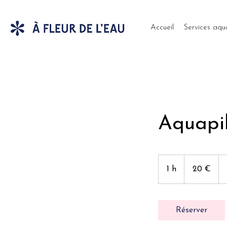
Accueil
Services aqu
Aquapi
20
euros
1 h
1
20 €
Réserver