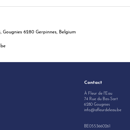
4, Gougnies 6280 Gerpinnes, Belgium
.be
Contact
À Fleur de l'Eau
74 Rue du Bas-Sart
6280 Gougnies
info@afleurdeleau.be
BE0553660261