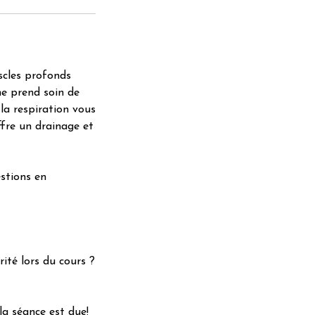
scles profonds
ne prend soin de
 la respiration vous
fre un drainage et
stions en
ité lors du cours ?
la séance est due!