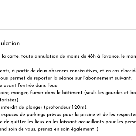
nulation
à la carte, toute annulation de moins de 48h à l'avance, le mo
nts, à partir de deux absences consécutives, et en cas d'accid
 vous permet de reporter la séance sur l'abonnement suivant.
e avant l'entrée dans l'eau
 boire, manger, fumer dans le bâtiment (seuls les gourdes et bo
orisées).
st interdit de plonger (profondeur 1,20m).
es espaces de parkings prévus pour la piscine et de les respecter
le de quitter les lieux en les laissant accueillants pour les per
rend soin de vous, prenez en soin également :)