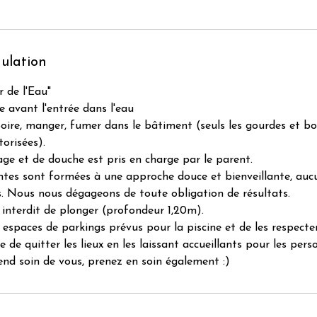
nulation
 de l'Eau"
e avant l'entrée dans l'eau
 boire, manger, fumer dans le bâtiment (seuls les gourdes et bo
orisées).
age et de douche est pris en charge par le parent.
es sont formées à une approche douce et bienveillante, auc
s. Nous nous dégageons de toute obligation de résultats.
st interdit de plonger (profondeur 1,20m).
es espaces de parkings prévus pour la piscine et de les respecter
le de quitter les lieux en les laissant accueillants pour les per
rend soin de vous, prenez en soin également :)