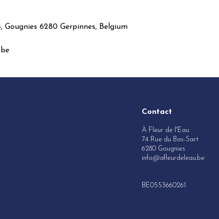
4, Gougnies 6280 Gerpinnes, Belgium
.be
Contact
À Fleur de l'Eau
74 Rue du Bas-Sart
6280 Gougnies
info@afleurdeleau.be
BE0553660261